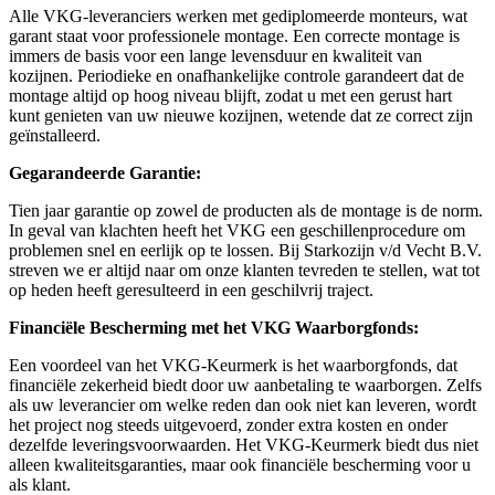
Alle VKG-leveranciers werken met gediplomeerde monteurs, wat
garant staat voor professionele montage. Een correcte montage is
immers de basis voor een lange levensduur en kwaliteit van
kozijnen. Periodieke en onafhankelijke controle garandeert dat de
montage altijd op hoog niveau blijft, zodat u met een gerust hart
kunt genieten van uw nieuwe kozijnen, wetende dat ze correct zijn
geïnstalleerd.
Gegarandeerde Garantie:
Tien jaar garantie op zowel de producten als de montage is de norm.
In geval van klachten heeft het VKG een geschillenprocedure om
problemen snel en eerlijk op te lossen. Bij Starkozijn v/d Vecht B.V.
streven we er altijd naar om onze klanten tevreden te stellen, wat tot
op heden heeft geresulteerd in een geschilvrij traject.
Financiële Bescherming met het VKG Waarborgfonds:
Een voordeel van het VKG-Keurmerk is het waarborgfonds, dat
financiële zekerheid biedt door uw aanbetaling te waarborgen. Zelfs
als uw leverancier om welke reden dan ook niet kan leveren, wordt
het project nog steeds uitgevoerd, zonder extra kosten en onder
dezelfde leveringsvoorwaarden. Het VKG-Keurmerk biedt dus niet
alleen kwaliteitsgaranties, maar ook financiële bescherming voor u
als klant.