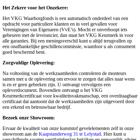
Het Zekere voor het Onzekere:
Het VKG Waarborgfonds is een automatisch onderdeel van een
opdracht voor particuliere klanten en in veel gevallen voor
Verenigingen van Eigenaren (VvE’s). Mocht er onverhoopt iets
gebeuren met de leverancier, dan staat het VKG Keurmerk in voor
alle garanties. Bij een meningsverschil kunt u altijd terugvallen op
een onafhankelijke geschillencommissie, waardoor u als consument
goed beschermd bent.
Zorgvuldige Oplevering:
Na voltooiing van de werkzaamheden controleren de monteurs
samen met u de oplevering om ervoor te zorgen dat alles naar wens
is en er geen gebreken zijn. U ontvangt vervolgens een
opleverdocument. Bovendien ontvangt u het VKG
Keurmerkcertificaat voor kwaliteitsvakmanschap, een overdraagbaar
certificaat dat aantoont dat de werkzaamheden zijn uitgevoerd door
een erkend en betrouwbaar bedrijf.
Bezoek onze Showroom:
Ervaar de kwaliteit van onze kunststof gevelelementen zelf in onze
showroom aan de
Kaapstanderweg 31 te Lelystad
. Hier kunt u
verschillende soorten ventilatiebeslag bekijken en persoonlijk advies